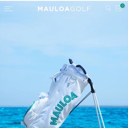
コ
0
ン
テ
ン
ツ
へ
ス
キ
ッ
プ