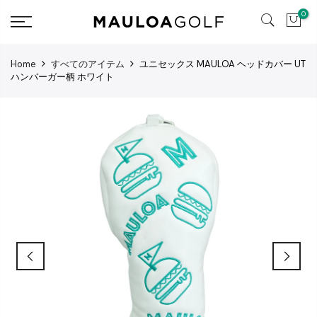
コ
0
ン
テ
ン
Home
すべてのアイテム
ユニセックス MAULOA ヘッドカバー UT
ツ
ハンバーガー柄 ホワイト
へ
ス
キ
ッ
プ